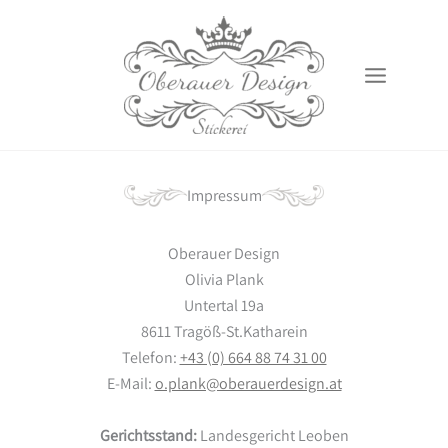
Zum
Inhalt
springen
Impressum
Oberauer Design
Olivia Plank
Untertal 19a
8611 Tragöß-St.Katharein
Telefon:
+43 (0) 664 88 74 31 00
E-Mail:
o.plank@oberauerdesign.at
Gerichtsstand:
Landesgericht Leoben